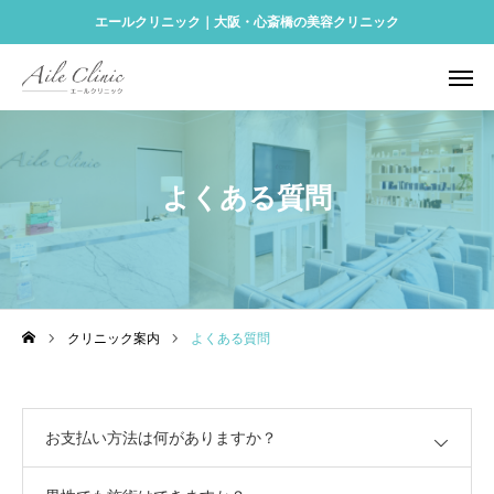
エールクリニック｜大阪・心斎橋の美容クリニック
予約する
Instagram
アクセス
ONLINE SHOP
よくある質問
診療メニュー
再生医療
料金表
クリニック案内
よくある質問
クリニック案内
アクセス
お支払い方法は何がありますか？
美容コラム