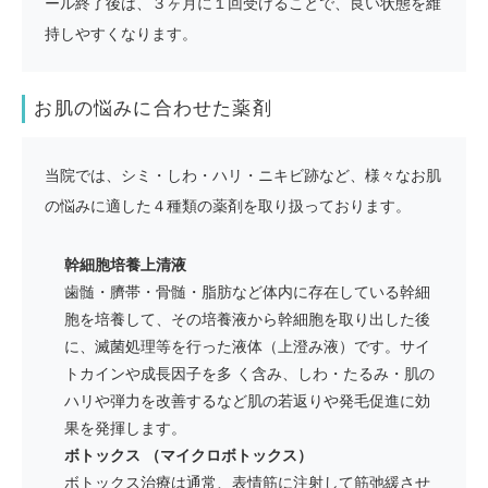
ール終了後は、３ヶ月に１回受けることで、良い状態を維
持しやすくなります。
お肌の悩みに合わせた薬剤
当院では、シミ・しわ・ハリ・ニキビ跡など、様々なお肌
の悩みに適した４種類の薬剤を取り扱っております。
幹細胞培養上清液
歯髄・臍帯・骨髄・脂肪など体内に存在している幹細
胞を培養して、その培養液から幹細胞を取り出した後
に、滅菌処理等を行った液体（上澄み液）です。サイ
トカインや成長因子を多 く含み、しわ・たるみ・肌の
ハリや弾力を改善するなど肌の若返りや発毛促進に効
果を発揮します。
ボトックス （マイクロボトックス）
ボトックス治療は通常、表情筋に注射して筋弛緩させ