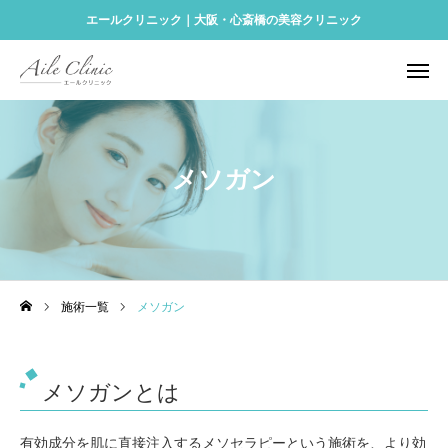
エールクリニック｜大阪・心斎橋の美容クリニック
予約する
Instagram
アクセス
ONLINE SHOP
メソガン
診療メニュー
再生医療
料金表
施術一覧
メソガン
クリニック案内
アクセス
メソガンとは
美容コラム
有効成分を肌に直接注入するメソセラピーという施術を、より効