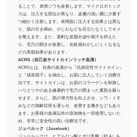
ることで、表情ジワを改善します。マイクロボトック
スは、注入する部位が異なり、皮膚の浅い層に少量ず
つ細かく注射します。表情筋に注入する効果とは異な
り、肌の引き締め、小じわなどを目立たなくしてキメ
を整えます。また、過剰な皮脂分泌や発汗を抑えた
り、毛穴の開きが改善し、化粧崩れがしにくくなるな
どの美肌効果があります。
ACRS（自己血サイトカインリッチ血清）
ACRSとは、自身の血液から『抗炎症性サイトカイン』
と『成長因子』を抽出し、お肌に注入していく治療方
法です。サイトカインは、お肌のコラーゲンを刺激し
ハリとツヤのある健康的で毛穴の閉まった素肌を蘇ら
せます。さらに、肌の弾力性を向上させ、シワ・くす
みなどの加齢症状を遅らせ、改善する働きなどもあり
ます。お客様の血液以外の添加物を一切使用しないた
め、非常に安全性の高い治療法です。
ジュベルック（Juvelook）
ジュベルックは、ヒアルロン酸とポリ乳酸（PLA）を