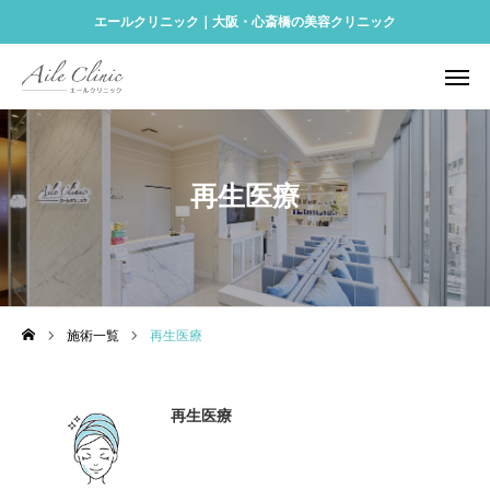
エールクリニック｜大阪・心斎橋の美容クリニック
予約する
Instagram
アクセス
ONLINE SHOP
再生医療
診療メニュー
再生医療
料金表
施術一覧
再生医療
クリニック案内
再生医療
アクセス
美容コラム