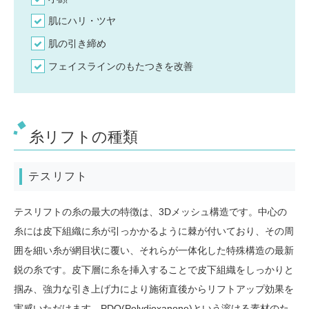
肌にハリ・ツヤ
肌の引き締め
フェイスラインのもたつきを改善
糸リフトの種類
テスリフト
テスリフトの糸の最大の特徴は、3Dメッシュ構造です。中心の
糸には皮下組織に糸が引っかかるように棘が付いており、その周
囲を細い糸が網目状に覆い、それらが一体化した特殊構造の最新
鋭の糸です。皮下層に糸を挿入することで皮下組織をしっかりと
掴み、強力な引き上げ力により施術直後からリフトアップ効果を
実感いただけます。PDO(Polydioxanone)という溶ける素材のた