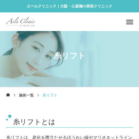
エールクリニック｜大阪・心斎橋の美容クリニック
予約する
Instagram
アクセス
ONLINE SHOP
糸リフト
診療メニュー
再生医療
料金表
施術一覧
糸リフト
クリニック案内
アクセス
糸リフトとは
美容コラム
糸リフトは、老化を際立たせるほうれい線やマリオネットライン