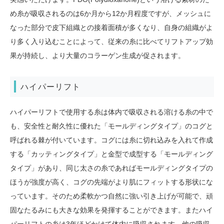
め糸が吸収されるのは6か月から12か月程度ですが、メッシュに
なった部分で皮下組織との接着面積が多くなり、自身の組織がよ
り多く入り込むことによって、従来の糸に比べてリフトアップ効
果が持続し、より大量のコラーゲン生成が促されます。
ハイパーリフト
ハイパーリフトで使用する糸は体内で吸収される溶ける糸の中で
も、安全性と耐久性に優れた「モールディングタイプ」のコグと
呼ばれる棘が付いています。コグには糸に切れ込みを入れて作成
する「カッティングタイプ」と金型で成型する「モールディング
タイプ」があり、同じ太さの糸であればモールディングタイプの
ほうが強度が高く、コグの先端がより肌にフィットする形状にな
っています。そのため柔軟かつ自然に強い引き上げが可能で、頑
固なたるみにも大きな効果を発揮することができます。またハイ
パーリフトの糸は3年ほどかけて体内に吸収されます。他の吸収