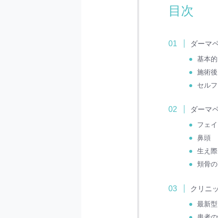
目次
ダーマ
基本的
施術後
セルフ
ダーマ
フェイ
鼻頭
生え際
頬骨の
クリニ
最新型
患者の