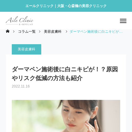
エールクリニック｜大阪・心斎橋の美容クリニック
予約する
Instagram
コラム一覧
美容皮膚科
ダーマペン施術後に白ニキビが！？原因やリスク低減の方法も紹介
アクセス
ONLINE SHOP
美容皮膚科
診療メニュー
ダーマペン施術後に白ニキビが！？原因
再生医療
やリスク低減の方法も紹介
料金表
2022.11.16
クリニック案内
アクセス
美容コラム