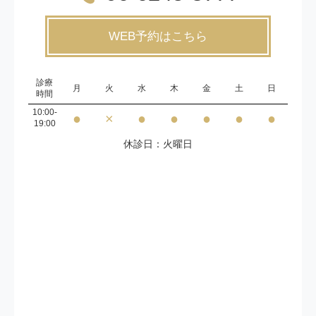
WEB予約はこちら
診療
月
火
水
木
金
土
日
時間
10:00-
●
×
●
●
●
●
●
19:00
休診日：火曜日