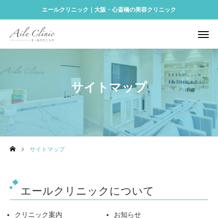
エールクリニック｜大阪・心斎橋の美容クリニック
予約する
Instagram
アクセス
ONLINE SHOP
サイトマップ
診療メニュー
再生医療
料金表
サイトマップ
クリニック案内
アクセス
エールクリニックについて
美容コラム
クリニック案内
お知らせ